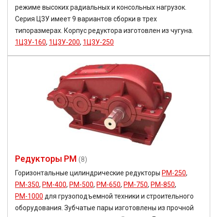
режиме высоких радиальных и консольных нагрузок.
Серия Ц3У имеет 9 вариантов сборки в трех
типоразмерах. Корпус редуктора изготовлен из чугуна.
1Ц3У-160
,
1Ц3У-200
,
1Ц3У-250
Редукторы РМ
(8)
Горизонтальные цилиндрические редукторы
РМ-250
,
РМ-350
,
РМ-400
,
РМ-500
,
РМ-650
,
РМ-750
,
РМ-850
,
РМ-1000
для грузоподъемной техники и строительного
оборудования. Зубчатые пары изготовлены из прочной