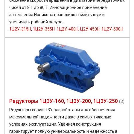
снижение скорости вращения в диапазоне передаточных
чисел от 8:1 до 80:1. Инновационное применение
зацепления Новикова позволило снизить шум и
увеличить рабочий ресурс.
1Ц2У-315Н
,
1Ц2У-355Н
,
1Ц2У-400Н
,
Ц2У-450Н
,
1Ц2У-500Н
Редукторы 1Ц3У-160, 1Ц3У-200, 1Ц3У-250
(3)
Редукторы серии Ц3У разработаны для обеспечения
максимальной надежности даже в самых тяжелых
условиях эксплуатации. Удачная конструкция
гарантирует полную универсальность и надежность в