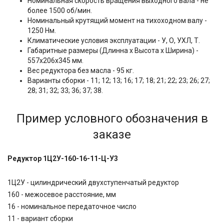
Номинальная скорость вращения выходного вала - не
более 1500 об/мин.
Номинальный крутящий момент на тихоходном валу -
1250 Нм.
Климатические условия эксплуатации - У, О, УХЛ, Т.
Габаритные размеры (Длинна x Высота x Ширина) -
557х206х345 мм.
Вес редуктора без масла - 95 кг.
Варианты сборки - 11; 12; 13; 16; 17; 18; 21; 22; 23; 26; 27;
28; 31; 32; 33; 36; 37; 38.
Пример условного обозначения в
заказе
Редуктор 1Ц2У-160-16-11-Ц-У3
1Ц2У - цилиндрический двухступенчатый редуктор
160 - межосевое расстояние, мм
16 - номинальное передаточное число
11 - вариант сборки