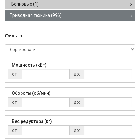
Волновые
(1)
Приводная техника
(996)
Фильтр
Мощность (кВт)
от:
до:
Обороты (об/мин)
от:
до:
Вес редуктора (кг)
от:
до: