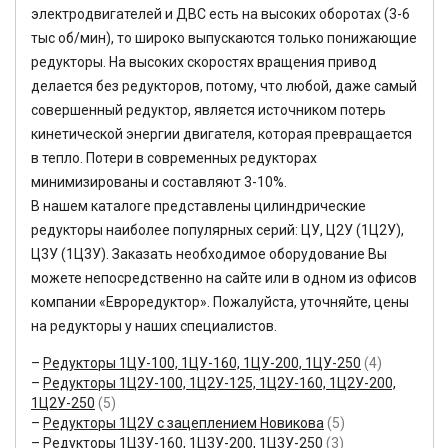
электродвигателей и ДВС есть на высоких оборотах (3-6
тыс об/мин), то широко выпускаются только понижающие
редукторы. На высоких скоростях вращения привод
делается без редукторов, потому, что любой, даже самый
совершенный редуктор, является источником потерь
кинетической энергии двигателя, которая превращается
в тепло. Потери в современных редукторах
минимизированы и составляют 3-10%.
В нашем каталоге представлены цилиндрические
редукторы наиболее популярных серий: ЦУ, Ц2У (1Ц2У),
Ц3У (1Ц3У). Заказать необходимое оборудование Вы
можете непосредственно на сайте или в одном из офисов
компании «Евроредуктор». Пожалуйста, уточняйте, цены
на редукторы у наших специалистов.
Редукторы 1ЦУ-100, 1ЦУ-160, 1ЦУ-200, 1ЦУ-250
(4)
Редукторы 1Ц2У-100, 1Ц2У-125, 1Ц2У-160, 1Ц2У-200,
1Ц2У-250
(5)
Редукторы 1Ц2У с зацеплением Новикова
(5)
Редукторы 1Ц3У-160, 1Ц3У-200, 1Ц3У-250
(3)