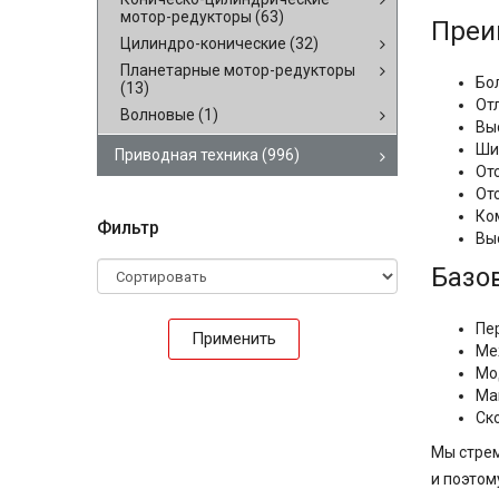
мотор-редукторы
(63)
Преи
Цилиндро-конические
(32)
Планетарные мотор-редукторы
Бо
(13)
От
Волновые
(1)
Вы
Ши
Приводная техника
(996)
От
От
Ко
Фильтр
Вы
Базо
Пе
Применить
Ме
Мо
Ма
Ск
Мы стрем
и поэтом