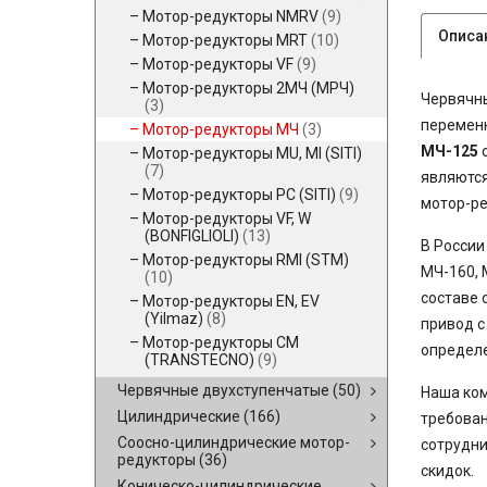
Мотор-редукторы NMRV
(9)
Описа
Мотор-редукторы MRT
(10)
Мотор-редукторы VF
(9)
Мотор-редукторы 2МЧ (МРЧ)
Червячны
(3)
переменн
Мотор-редукторы МЧ
(3)
МЧ-125
о
Мотор-редукторы MU, MI (SITI)
(7)
являются
Мотор-редукторы PC (SITI)
(9)
мотор-ре
Мотор-редукторы VF, W
(BONFIGLIOLI)
(13)
В России
Мотор-редукторы RMI (STM)
МЧ-160, 
(10)
составе 
Мотор-редукторы EN, EV
(Yilmaz)
(8)
привод с
Мотор-редукторы CM
определ
(TRANSTECNO)
(9)
Червячные двухступенчатые
(50)
Наша ком
Цилиндрические
(166)
требован
Соосно-цилиндрические мотор-
сотрудни
редукторы
(36)
скидок.
Коническо-цилиндрические