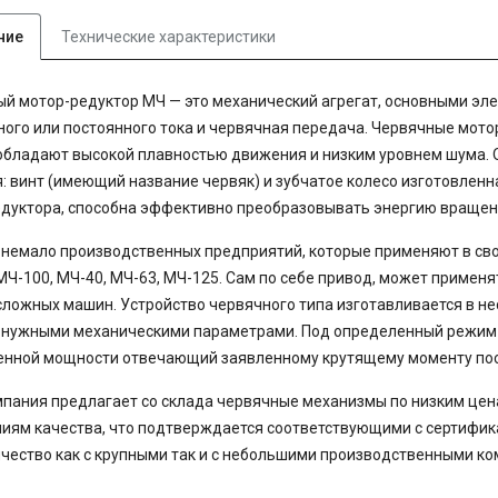
ние
Технические характеристики
й мотор-редуктор МЧ — это механический агрегат, основными эл
ого или постоянного тока и червячная передача. Червячные мот
бладают высокой плавностью движения и низким уровнем шума.
: винт (имеющий название червяк) и зубчатое колесо изготовленн
дуктора, способна эффективно преобразовывать энергию вращени
 немало производственных предприятий, которые применяют в с
МЧ-100, МЧ-40, МЧ-63, МЧ-125. Сам по себе привод, может применя
сложных машин. Устройство червячного типа изготавливается в н
 нужными механическими параметрами. Под определенный режим 
енной мощности отвечающий заявленному крутящему моменту пос
пания предлагает со склада червячные механизмы по низким цен
иям качества, что подтверждается соответствующими с сертифи
чество как с крупными так и с небольшими производственными к