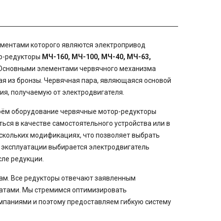
ементами которого являются электропривод
ор-редукторы
МЧ-160, МЧ-100, МЧ-40, МЧ-63,
 Основными элементами червячного механизма
ая из бронзы. Червячная пара, являющаяся основой
я, получаемую от электродвигателя.
воём оборудование червячные мотор-редукторы
ться в качестве самостоятельного устройства или в
ескольких модификациях, что позволяет выбрать
эксплуатации выбирается электродвигатель
ле редукции.
ам. Все редукторы отвечают заявленным
катами. Мы стремимся оптимизировать
омпаниями и поэтому предоставляем гибкую систему