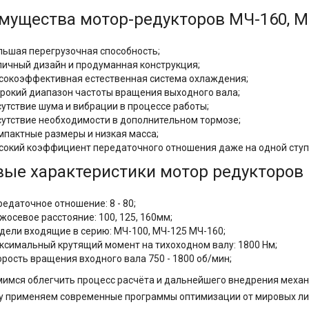
мущества мотор-редукторов МЧ-160, МЧ
льшая перегрузочная способность;
личный дизайн и продуманная конструкция;
сокоэффективная естественная система охлаждения;
рокий диапазон частоты вращения выходного вала;
сутствие шума и вибрации в процессе работы;
сутствие необходимости в дополнительном тормозе;
мпактные размеры и низкая масса;
сокий коэффициент передаточного отношения даже на одной ступ
вые характеристики мотор редукторов
редаточное отношение: 8 - 80;
жосевое расстояние:
100, 125, 160мм;
дели входящие в серию: МЧ-100, МЧ-125 МЧ-160;
ксимальный крутящий момент на тихоходном валу: 1800 Нм;
орость вращения входного вала 750 - 1800 об/мин;
имся облегчить процесс расчёта и дальнейшего внедрения меха
у применяем современные программы оптимизации от мировых ли