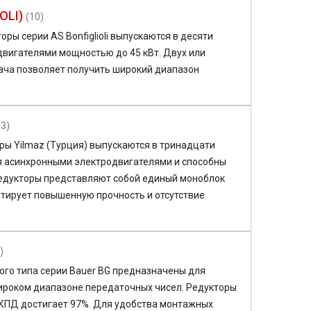
OLI)
(10)
ы серии AS Bonfiglioli выпускаются в десяти
двигателями мощностью до 45 кВт. Двух или
ача позволяет получить широкий диапазон
13)
ы Yilmaz (Турция) выпускаются в тринадцати
я асинхронными электродвигателями и способны
редукторы представляют собой единый моноблок
нтирует повышенную прочность и отсутствие
)
ого типа серии
Bauer
BG
предназначены для
ироком диапазоне передаточных чисел. Редукторы
 КПД достигает 97%. Для удобства монтажных