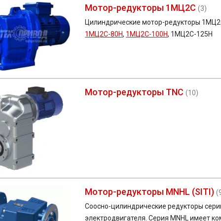
Мотор-редукторы 1МЦ2С
(3)
Цилиндрические мотор-редукторы
1МЦ
1МЦ2С-80Н
,
1МЦ2С-100Н
, 1МЦ2С-125Н
Мотор-редукторы TNC
(10)
Мотор-редукторы MNHL (SITI)
(
Соосно-цилиндрические редукторы сери
электродвигателя. Серия MNHL имеет к