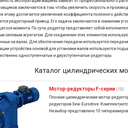
ность эксплуатации машины зависит от профессионального расч
овщиков заключается в том, чтобы увеличить скорость и производ
я этому достигается увеличение коэффициента полезного дейст
ется редукторный привод. Его задача заключается в снижении уг
гося момента. По сути, редуктор представляет собой исполните
м силовым агрегатом. Для соединения этих элементов использую
нные на валах. Для обеспечения передачи используется передачи
ации устройства основой для установки валов используются подш
ственно одноступенчатые и двухступенчатые редукторы.
Каталог цилиндрических мо
Мотор-редукторы F-серии
(10)
Плоские цилиндрические мотор-редуктор
редукторов Sew-Eurodrive. Комплектуют
На выбор представлено 10 типоразмеро