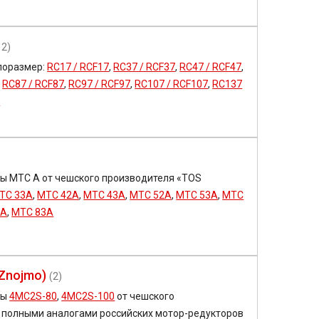
12)
поразмер:
RC17 / RCF17
,
RC37 / RCF37
,
RC47 / RCF47
,
,
RC87 / RCF87
,
RC97 / RCF97
,
RC107 / RCF107
,
RC137
7
ы MTC A от чешского производителя «TOS
TC 33A
,
MTC 42A
,
MTC 43A
,
MTC 52A
,
MTC 53A
,
MTC
2A
,
MTC 83A
Znojmo)
(2)
ры
4MC2S-80
,
4MC2S-100
от чешского
полными аналогами российских мотор-редукторов