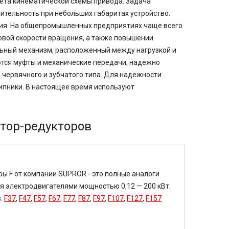
ёта кинематической схемы привода. Задача
ительность при небольших габаритах устройство.
вия. На общепромышленных предприятиях чаще всего
ловой скорости вращения, а также повышении
льный механизм, расположенный между нагрузкой и
тся муфты и механические передачи, надежно
 червячного и зубчатого типа. Для надежности
ипники. В настоящее время используют
тор-редукторов
ы F от компании SUPROR - это полные аналоги
ся электродвигателями мощностью 0,12 — 200 кВт.
в:
F37
,
F47
,
F57
,
F67
,
F77
,
F87
,
F97
,
F107
,
F127
,
F157