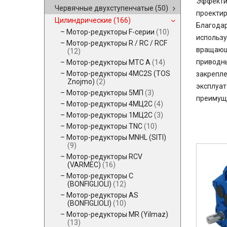
Эффектив
Червячные двухступенчатые
(50)
проектир
Цилиндрические
(166)
Благодар
Мотор-редукторы F-серии
(10)
использу
Мотор-редукторы R / RC / RCF
вращающе
(12)
приводны
Мотор-редукторы MTC A
(14)
Мотор-редукторы 4MC2S (TOS
закрепле
Znojmo)
(2)
эксплуат
Мотор-редукторы 5МП
(3)
преимуще
Мотор-редукторы 4МЦ2С
(4)
Мотор-редукторы 1МЦ2С
(3)
Мотор-редукторы TNC
(10)
Мотор-редукторы MNHL (SITI)
(9)
Мотор-редукторы RCV
(VARMEC)
(16)
Мотор-редукторы C
(BONFIGLIOLI)
(12)
Мотор-редукторы AS
(BONFIGLIOLI)
(10)
Мотор-редукторы MR (Yilmaz)
(13)