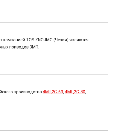
т компанией TOS ZNOJMO (Чехия) являются
рных приводов 3МП.
йского производства
4МЦ2С-63
,
4МЦ2С-80
,