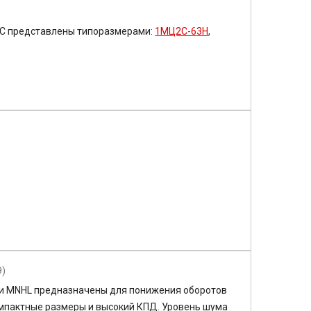
2С
представлены типоразмерами:
1МЦ2С-63Н
,
9)
и MNHL предназначены для понижения оборотов
омпактные размеры и высокий КПД. Уровень шума