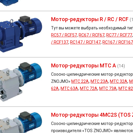
Мотор-редукторы R / RC / RCF
(
Тут вы можете выбрать необходимый ти
RC57 / RCF57
,
RC67 / RCF67
,
RC77 / RCF77
/ RCF137
,
RC147 / RCF147
,
RC167 / RCF16
Мотор-редукторы MTC A
(14)
Соосно-цилиндрические мотор-редуктор
ZNOJMO»
MTC 22A
,
MTC 23A
,
MTC 32A
,
M
62A
,
MTC 63A
,
MTC 72A
,
MTC 73A
,
MTC 8
Мотор-редукторы 4MC2S (TOS 
Соосно-цилиндрические мотор-редукто
производителя «TOS ZNOJMO» являются 