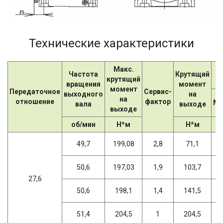
Технические характеристики
Макс.
Частота
Крутящий
крутящий
вращения
момент
момент
Передаточное
Сервис-
выходного
на
на
отношение
фактор
Мо
вала
выходе
выходе
об/мин
Н*м
Н*м
49,7
199,08
2,8
71,1
50,6
197,03
1,9
103,7
27,6
50,6
198,1
1,4
141,5
51,4
204,5
1
204,5