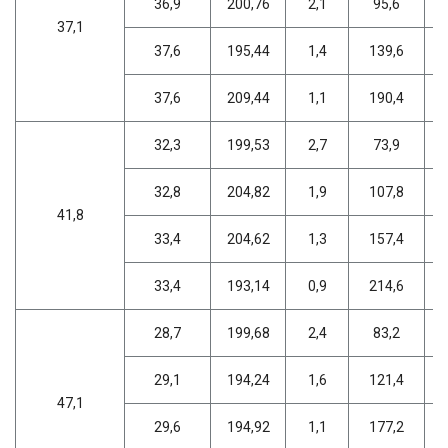
36,9
200,76
2,1
95,6
37,1
37,6
195,44
1,4
139,6
37,6
209,44
1,1
190,4
32,3
199,53
2,7
73,9
32,8
204,82
1,9
107,8
41,8
33,4
204,62
1,3
157,4
33,4
193,14
0,9
214,6
28,7
199,68
2,4
83,2
29,1
194,24
1,6
121,4
47,1
29,6
194,92
1,1
177,2