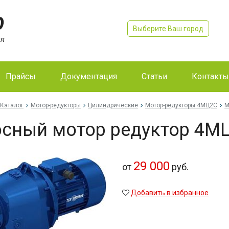
Выберите Ваш город
Прайсы
Документация
Статьи
Контакты
Каталог
Мотор-редукторы
Цилиндрические
Мотор-редукторы 4МЦ2С
М
сный мотор редуктор 4М
29 000
от
руб.
Добавить в избранное