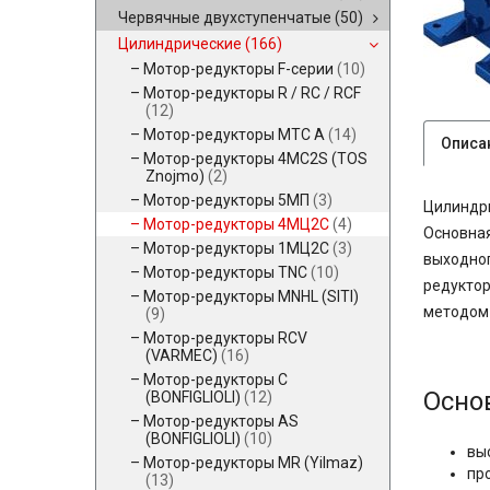
Червячные двухступенчатые
(50)
Цилиндрические
(166)
Мотор-редукторы F-серии
(10)
Мотор-редукторы R / RC / RCF
(12)
Мотор-редукторы MTC A
(14)
Описа
Мотор-редукторы 4MC2S (TOS
Znojmo)
(2)
Мотор-редукторы 5МП
(3)
Цилиндр
Мотор-редукторы 4МЦ2С
(4)
Основная
Мотор-редукторы 1МЦ2С
(3)
выходног
Мотор-редукторы TNC
(10)
редуктор
Мотор-редукторы MNHL (SITI)
методом 
(9)
Мотор-редукторы RCV
(VARMEC)
(16)
Мотор-редукторы C
Осно
(BONFIGLIOLI)
(12)
Мотор-редукторы AS
(BONFIGLIOLI)
(10)
вы
Мотор-редукторы MR (Yilmaz)
пр
(13)