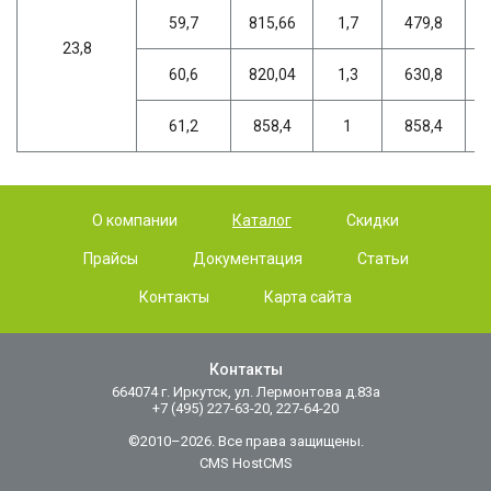
59,7
815,66
1,7
479,8
23,8
60,6
820,04
1,3
630,8
61,2
858,4
1
858,4
О компании
Каталог
Скидки
Прайсы
Документация
Статьи
Контакты
Карта сайта
Контакты
664074 г. Иркутск, ул. Лермонтова д.83а
+7 (495) 227-63-20, 227-64-20
©2010–2026. Все права защищены.
CMS HostCMS