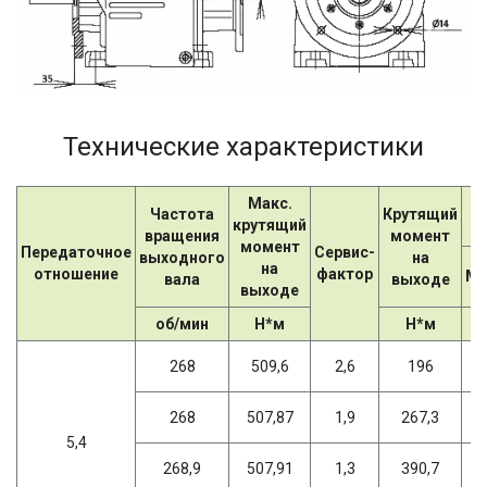
Технические характеристики
Макс.
Частота
Крутящий
крутящий
вращения
момент
момент
Передаточное
Сервис-
выходного
на
на
отношение
фактор
Мо
вала
выходе
выходе
об/мин
Н*м
Н*м
268
509,6
2,6
196
268
507,87
1,9
267,3
5,4
268,9
507,91
1,3
390,7