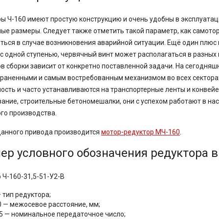
ы Ч-160 имеют простую конструкцию и очень удобны в эксплуатац
ые размеры. Следует также отметить такой параметр, как самот
ться в случае возникновения аварийной ситуации. Ещё один плюс в 
с одной ступенью, червячный винт может располагаться в разных
в сборки зависит от конкретно поставленной задачи. На сегодня
раненными и самым востребованным механизмом во всех сектора
ость и часто устанавливаются на транспортерные ленты и конве
ание, строительные бетономешалки, они с успехом работают в на
го производства.
данного привода производится
мотор-редуктор МЧ-160
.
ер условного обозначения редуктора в
 Ч-160-31,5-51-У2-В
 тип редуктора;
0 — межосевое расстояние, мм;
,5 — номинальное передаточное число;