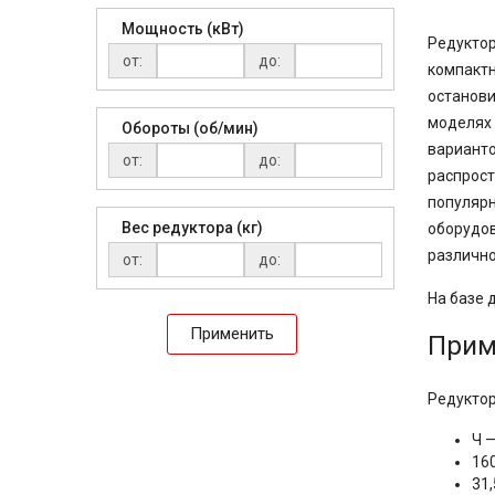
Мощность (кВт)
Редуктор
от:
до:
компактн
останови
моделях 
Обороты (об/мин)
варианто
от:
до:
распрост
популярн
Вес редуктора (кг)
оборудов
различно
от:
до:
На базе 
Применить
Прим
Редуктор
Ч —
16
31