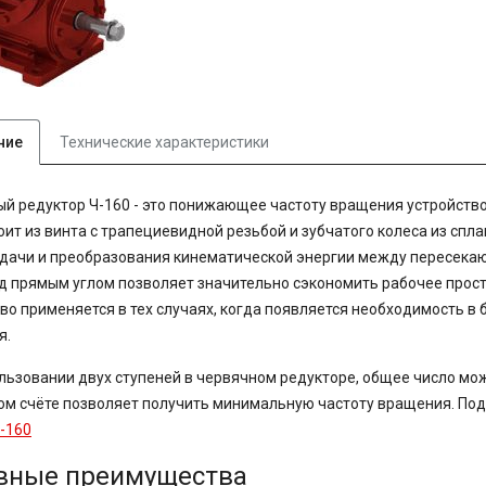
ние
Технические характеристики
й редуктор Ч-160 - это понижающее частоту вращения устройство
оит из винта с трапециевидной резьбой и зубчатого колеса из спл
дачи и преобразования кинематической энергии между пересека
д прямым углом позволяет значительно сэкономить рабочее прост
во применяется в тех случаях, когда появляется необходимость в
я.
льзовании двух ступеней в червячном редукторе, общее число мож
ом счёте позволяет получить минимальную частоту вращения. По
-160
вные преимущества