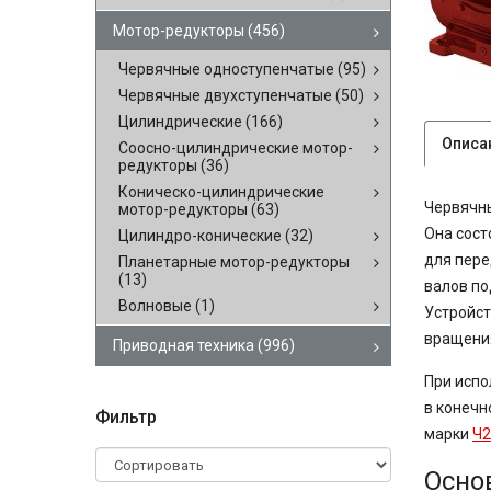
Мотор-редукторы
(456)
Червячные одноступенчатые
(95)
Червячные двухступенчатые
(50)
Цилиндрические
(166)
Описа
Соосно-цилиндрические мотор-
редукторы
(36)
Коническо-цилиндрические
Червячны
мотор-редукторы
(63)
Она сост
Цилиндро-конические
(32)
для пере
Планетарные мотор-редукторы
(13)
валов по
Волновые
(1)
Устройст
вращени
Приводная техника
(996)
При испо
в конечн
Фильтр
марки
Ч2
Осно