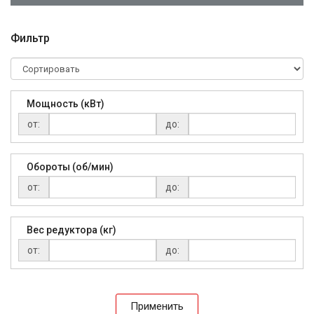
Фильтр
Мощность (кВт)
от:
до:
Обороты (об/мин)
от:
до:
Вес редуктора (кг)
от:
до:
Применить