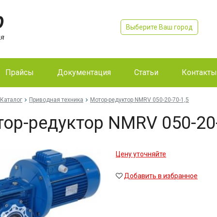
Выберите Ваш город
Прайсы
Документация
Статьи
Контакты
Каталог
Приводная техника
Мо­тор-ре­дук­тор NMRV 050-20-70-1,5
тор-ре­дук­тор NMRV 050-20
Цену уточняйте
Добавить в избранное