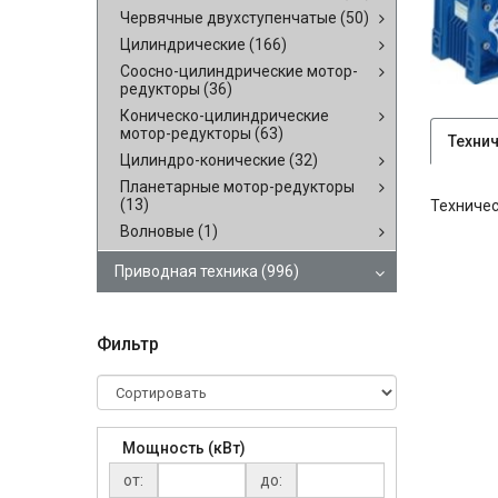
Червячные двухступенчатые
(50)
Цилиндрические
(166)
Соосно-цилиндрические мотор-
редукторы
(36)
Коническо-цилиндрические
мотор-редукторы
(63)
Техни
Цилиндро-конические
(32)
Планетарные мотор-редукторы
(13)
Техничес
Волновые
(1)
Приводная техника
(996)
Фильтр
Мощность (кВт)
от:
до: