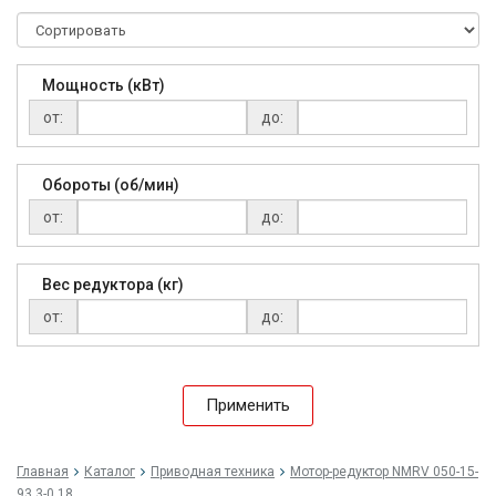
Мощность (кВт)
от:
до:
Обороты (об/мин)
от:
до:
Вес редуктора (кг)
от:
до:
Применить
Главная
Каталог
Приводная техника
Мо­тор-ре­дук­тор NMRV 050-15-
93,3-0,18