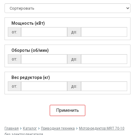
Мощность (кВт)
от:
до:
Обороты (об/мин)
от:
до:
Вес редуктора (кг)
от:
до:
Применить
Главная
Каталог
Приводная техника
Мо­тор-ре­дук­тор MRT 70-10
без элек­трод­ви­гате­ля