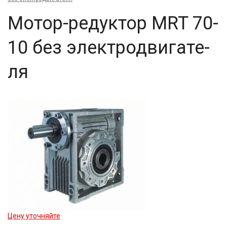
Мо­тор-ре­дук­тор MRT 70-
10 без элек­трод­ви­гате­
ля
Цену уточняйте