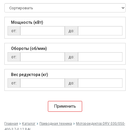
Мощность (кВт)
от:
до:
Обороты (об/мин)
от:
до:
Вес редуктора (кг)
от:
до:
Применить
Главная
Каталог
Приводная техника
Мо­тор-ре­дук­тор DRV 030/050-
400-3,7-0,12 BAL