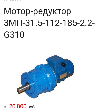
Мо­тор-ре­дук­тор
3МП-31.5-112-185-2.2-
G310
20 800
от
руб.