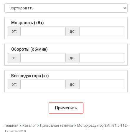
Мощность (кВт)
от:
до:
Обороты (об/мин)
от:
до:
Вес редуктора (кг)
от:
до:
Применить
Главная
Каталог
Приводная техника
Мо­тор-ре­дук­тор 3МП-31.5-112-
185-2.2-G310