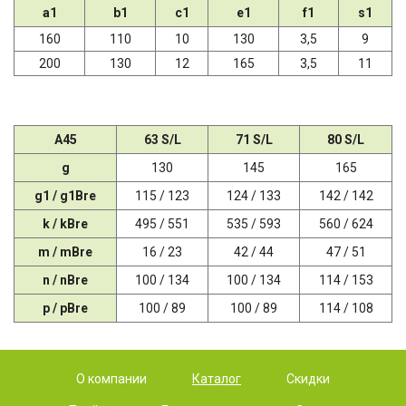
a1
b1
c1
e1
f1
s1
160
110
10
130
3,5
9
200
130
12
165
3,5
11
A45
63 S/L
71 S/L
80 S/L
g
130
145
165
g1 / g1Bre
115 / 123
124 / 133
142 / 142
k / kBre
495 / 551
535 / 593
560 / 624
m / mBre
16 / 23
42 / 44
47 / 51
n / nBre
100 / 134
100 / 134
114 / 153
p / pBre
100 / 89
100 / 89
114 / 108
О компании
Каталог
Скидки