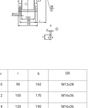
u
i
q
DR
10
90
160
M12x28
12
100
170
M16x36
14
120
190
M16x36