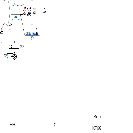
Вес
HH
O
KF68