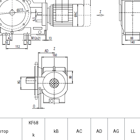
KF68
отор
kB
AC
AD
AG
LL
k