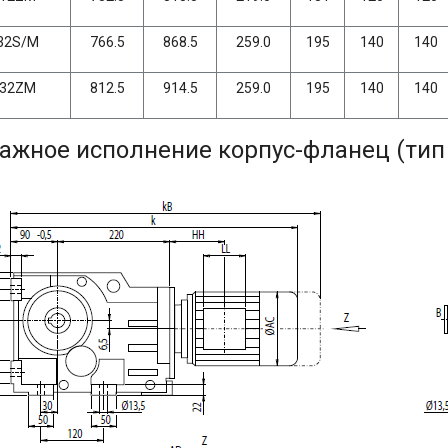
32S/M
766.5
868.5
259.0
195
140
140
132ZM
812.5
914.5
259.0
195
140
140
ажное исполнение корпус-фланец (тип