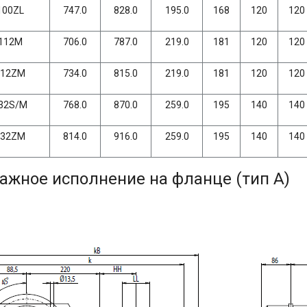
100ZL
747.0
828.0
195.0
168
120
120
112M
706.0
787.0
219.0
181
120
120
112ZM
734.0
815.0
219.0
181
120
120
32S/M
768.0
870.0
259.0
195
140
140
132ZM
814.0
916.0
259.0
195
140
140
ажное исполнение на фланце (тип A)