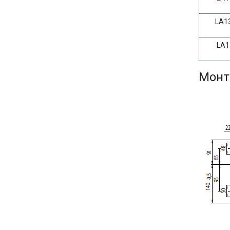
LA1
LA
Монт