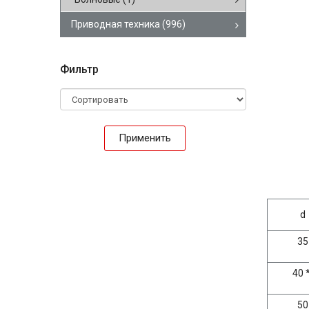
Приводная техника
(996)
Фильтр
Применить
d
35
40 
50