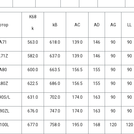
K68
отор
kB
AC
AD
AG
LL
k
A71
563.0
618.0
139.0
146
90
90
A71Z
582.0
637.0
139.0
146
90
90
A80
600.0
663.5
156.5
155
90
90
A80Z
622.5
686.0
156.5
155
90
90
90S/L
631.0
702.0
174.0
163
90
90
90ZL
676.0
747.0
174.0
163
90
90
100L
677.0
758.0
195.0
168
120
120