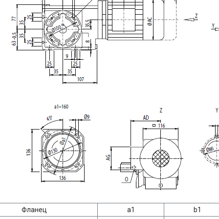
Фланец
a1
b1