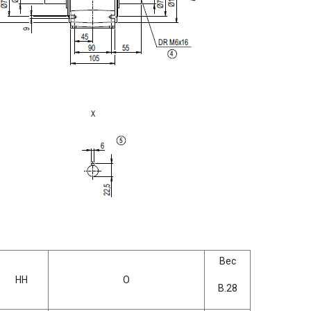
Вес
HH
O
B.28