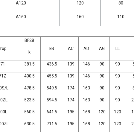
A120
120
80
A160
160
110
BF28
тор
kB
AC
AD
AG
LL
k
71
381.5
436.5
139
146
90
90
71Z
400.5
455.5
139
146
90
90
0S/L
478.5
549.5
174
163
90
90
0ZL
523.5
594.5
174
163
90
90
2
00L
560.5
641.5
195
168
120
120
1
00ZL
630.5
711.5
195
168
120
120
2