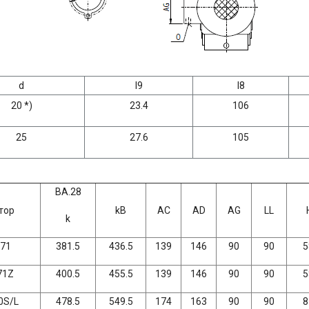
d
l9
l8
20 *)
23.4
106
25
27.6
105
BA.28
тор
kB
AC
AD
AG
LL
k
71
381.5
436.5
139
146
90
90
5
71Z
400.5
455.5
139
146
90
90
5
0S/L
478.5
549.5
174
163
90
90
8