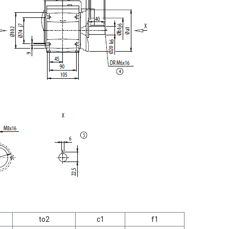
to2
c1
f1