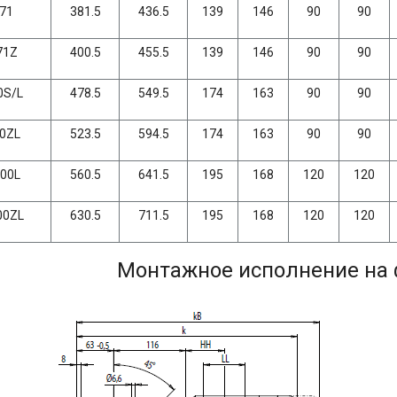
71
381.5
436.5
139
146
90
90
71Z
400.5
455.5
139
146
90
90
0S/L
478.5
549.5
174
163
90
90
0ZL
523.5
594.5
174
163
90
90
00L
560.5
641.5
195
168
120
120
00ZL
630.5
711.5
195
168
120
120
Монтажное исполнение на 