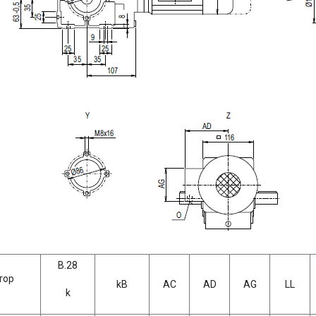
B.28
тор
kB
AC
AD
AG
LL
k