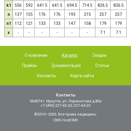
k1
556
592
641.5
641.5
694.5
714.5
826.5
826.5
n
137
155
176
176
193
215
257
257
n1
112
121
133
133
147
158
179
179
x
-
-
-
-
-
-
7.1
7.1
О компании
Каталог
Скидки
Прайсы
Документация
Статьи
Контакты
Карта сайта
Контакты
664074 г. Иркутск, ул. Лермонтова д.83а
+7 (495) 227-63-20, 227-64-20
©2010–2026. Все права защищены.
CMS HostCMS