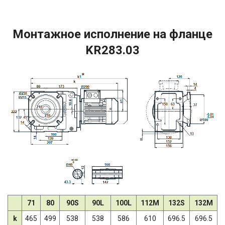
Монтажное исполнение на фланце
KR283.03
71
80
90S
90L
100L
112M
132S
132M
k
465
499
538
538
586
610
696.5
696.5