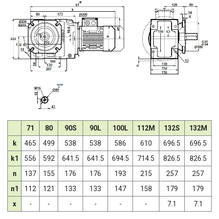
71
80
90S
90L
100L
112M
132S
132M
k
465
499
538
538
586
610
696.5
696.5
k1
556
592
641.5
641.5
694.5
714.5
826.5
826.5
n
137
155
176
176
193
215
257
257
n1
112
121
133
133
147
158
179
179
x
-
-
-
-
-
-
7.1
7.1