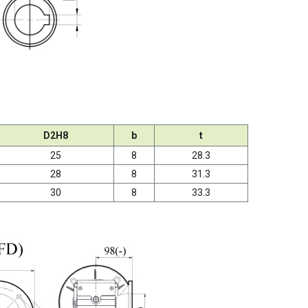
D2H8
b
t
25
8
28.3
28
8
31.3
30
8
33.3