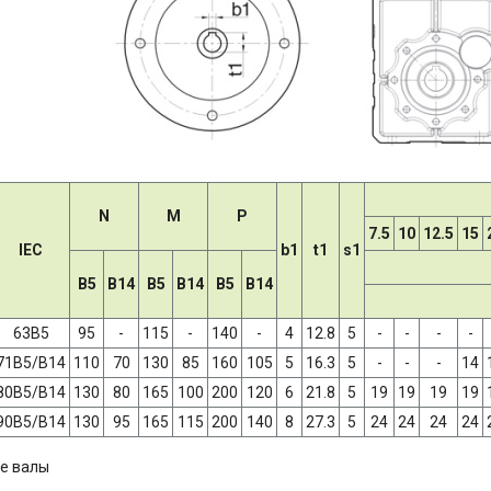
N
M
P
7.5
10
12.5
15
IEC
b1
t1
s1
B5
B14
B5
B14
B5
B14
63B5
95
-
115
-
140
-
4
12.8
5
-
-
-
-
71B5/B14
110
70
130
85
160
105
5
16.3
5
-
-
-
14
80B5/B14
130
80
165
100
200
120
6
21.8
5
19
19
19
19
90B5/B14
130
95
165
115
200
140
8
27.3
5
24
24
24
24
е валы