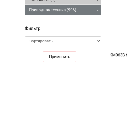
Приводная техника
(996)
Фильтр
КМ063В 
Применить