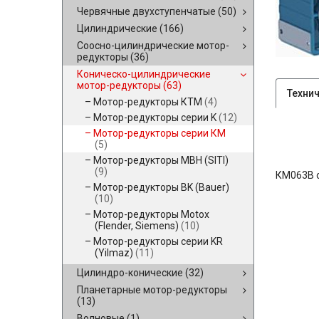
Червячные двухступенчатые
(50)
Цилиндрические
(166)
Соосно-цилиндрические мотор-
редукторы
(36)
Коническо-цилиндрические
мотор-редукторы
(63)
Техни
Мотор-редукторы КТМ
(4)
Мотор-редукторы серии K
(12)
Мотор-редукторы серии КМ
(5)
Мотор-редукторы MBH (SITI)
(9)
КМ063В 
Мотор-редукторы BK (Bauer)
(10)
Мотор-редукторы Motox
(Flender, Siemens)
(10)
Мотор-редукторы серии KR
(Yilmaz)
(11)
Цилиндро-конические
(32)
Планетарные мотор-редукторы
(13)
Волновые
(1)