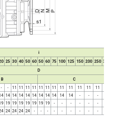
i
20
25
30
40
50
60
50
60
75
100
125
150
200
250
300
D
B
C
-
-
11
11
11
11
11
11
11
11
11
11
11
11
11
14
14
14
14
14
14
14
14
14
14
14
-
-
-
-
19
19
19
19
19
19
19
19
-
-
-
-
-
-
-
24
24
24
24
24
-
-
-
-
-
-
-
-
-
-