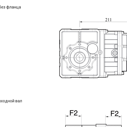
без фланца
ыходной вал