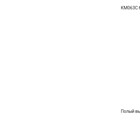
КМ063С 
Полый в