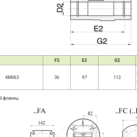
F2
E2
G2
KM063
36
97
112
й фланец