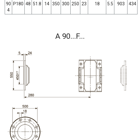
90
P180
48
51.8
14
350
300
250
23
18
5.5
903
434
4
A 90...F...