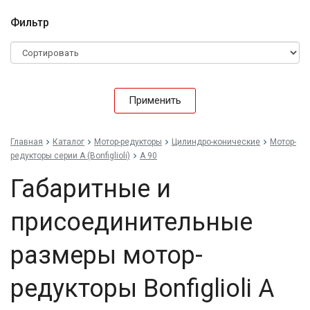
Фильтр
Применить
Главная
Каталог
Мотор-редукторы
Цилиндро-конические
Мотор-
редукторы серии A (Bonfiglioli)
A 90
Габаритные и
присоединительные
размеры мотор-
редукторы Bonfiglioli A