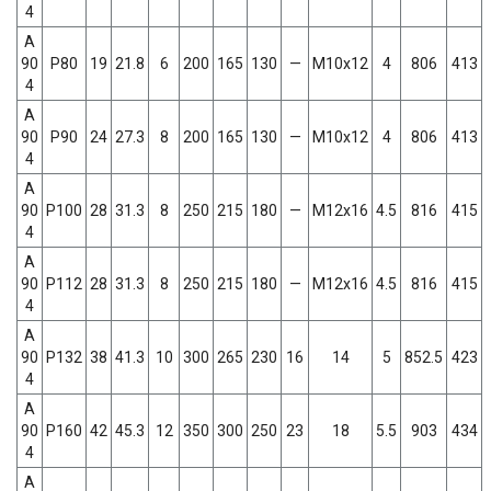
4
A
90
P80
19
21.8
6
200
165
130
—
M10x12
4
806
413
4
A
90
P90
24
27.3
8
200
165
130
—
M10x12
4
806
413
4
A
90
P100
28
31.3
8
250
215
180
—
M12x16
4.5
816
415
4
A
90
P112
28
31.3
8
250
215
180
—
M12x16
4.5
816
415
4
A
90
P132
38
41.3
10
300
265
230
16
14
5
852.5
423
4
A
90
P160
42
45.3
12
350
300
250
23
18
5.5
903
434
4
A