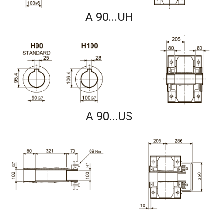
A 90...UH
A 90...US