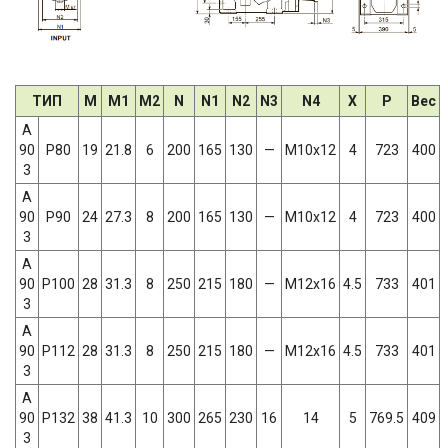
ТИП
M
M1
M2
N
N1
N2
N3
N4
X
P
Вес
A
90
P80
19
21.8
6
200
165
130
—
M10x12
4
723
400
3
A
90
P90
24
27.3
8
200
165
130
—
M10x12
4
723
400
3
A
90
P100
28
31.3
8
250
215
180
—
M12x16
4.5
733
401
3
A
90
P112
28
31.3
8
250
215
180
—
M12x16
4.5
733
401
3
A
90
P132
38
41.3
10
300
265
230
16
14
5
769.5
409
3