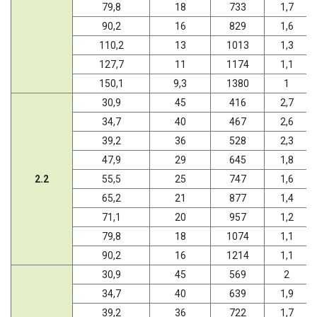
79,8
18
733
1,7
90,2
16
829
1,6
110,2
13
1013
1,3
127,7
11
1174
1,1
150,1
9,3
1380
1
30,9
45
416
2,7
34,7
40
467
2,6
39,2
36
528
2,3
47,9
29
645
1,8
2.2
55,5
25
747
1,6
65,2
21
877
1,4
71,1
20
957
1,2
79,8
18
1074
1,1
90,2
16
1214
1,1
30,9
45
569
2
34,7
40
639
1,9
39,2
36
722
1,7