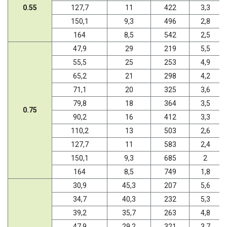
0.55
127,7
11
422
3,3
150,1
9,3
496
2,8
164
8,5
542
2,5
47,9
29
219
5,5
55,5
25
253
4,9
65,2
21
298
4,2
71,1
20
325
3,6
79,8
18
364
3,5
0.75
90,2
16
412
3,3
110,2
13
503
2,6
127,7
11
583
2,4
150,1
9,3
685
2
164
8,5
749
1,8
30,9
45,3
207
5,6
34,7
40,3
232
5,3
39,2
35,7
263
4,8
47,9
29,2
321
3,7