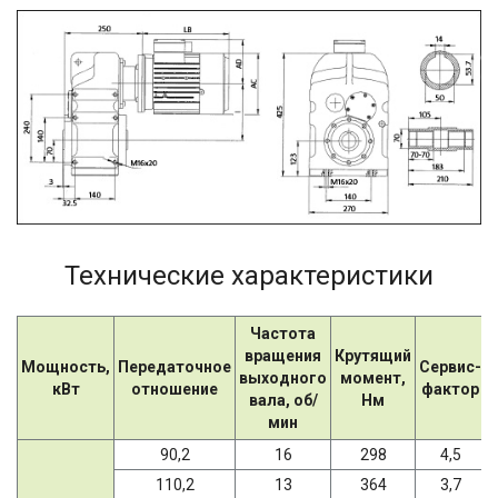
Технические характеристики
Частота
вращения
Крутящий
Мощность,
Передаточное
Сервис-
выходного
момент,
кВт
отношение
фактор
вала, об/
Нм
мин
90,2
16
298
4,5
110,2
13
364
3,7