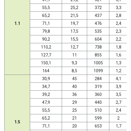
55,5
25,2
372
3,3
65,2
21,5
437
2,8
1.1
71,1
19,7
476
2,4
79,8
17,5
535
2,3
90,2
15,5
604
2,2
110,2
12,7
738
1,8
127,7
11
855
1,6
150,1
9,3
1005
1,3
164
8,5
1099
1,2
30,9
45
284
4,1
34,7
40
319
3,9
39,2
36
360
3,5
47,9
29
440
2,7
55,5
25
510
2,4
65,2
21
599
2
1.5
71,1
20
653
1,7