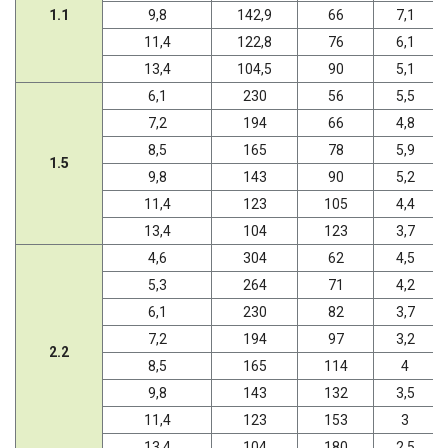
1.1
9,8
142,9
66
7,1
11,4
122,8
76
6,1
13,4
104,5
90
5,1
6,1
230
56
5,5
7,2
194
66
4,8
8,5
165
78
5,9
1.5
9,8
143
90
5,2
11,4
123
105
4,4
13,4
104
123
3,7
4,6
304
62
4,5
5,3
264
71
4,2
6,1
230
82
3,7
7,2
194
97
3,2
2.2
8,5
165
114
4
9,8
143
132
3,5
11,4
123
153
3
13,4
104
180
2,5