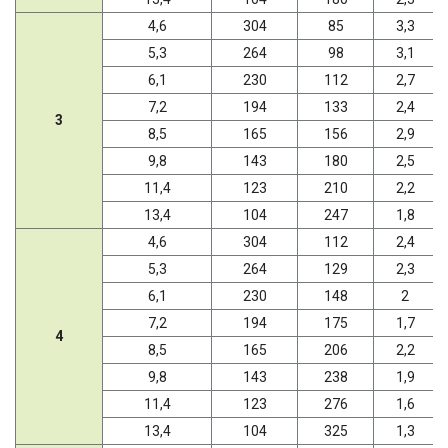
4,6
304
85
3,3
5,3
264
98
3,1
6,1
230
112
2,7
7,2
194
133
2,4
3
8,5
165
156
2,9
9,8
143
180
2,5
11,4
123
210
2,2
13,4
104
247
1,8
4,6
304
112
2,4
5,3
264
129
2,3
6,1
230
148
2
7,2
194
175
1,7
4
8,5
165
206
2,2
9,8
143
238
1,9
11,4
123
276
1,6
13,4
104
325
1,3