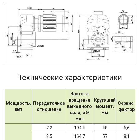
Технические характеристики
Частота
вращения
Крутящий
Мощность,
Передаточное
Сервис-
выходного
момент,
кВт
отношение
фактор
вала, об/
Нм
мин
7,2
194,4
48
6,6
8,5
164,7
57
8,1