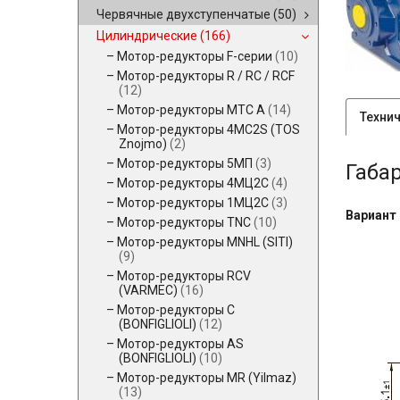
Червячные двухступенчатые
(50)
Цилиндрические
(166)
Мотор-редукторы F-серии
(10)
Мотор-редукторы R / RC / RCF
(12)
Мотор-редукторы MTC A
(14)
Техни
Мотор-редукторы 4MC2S (TOS
Znojmo)
(2)
Мотор-редукторы 5МП
(3)
Габа
Мотор-редукторы 4МЦ2С
(4)
Мотор-редукторы 1МЦ2С
(3)
Вариант
Мотор-редукторы TNC
(10)
Мотор-редукторы MNHL (SITI)
(9)
Мотор-редукторы RCV
(VARMEC)
(16)
Мотор-редукторы C
(BONFIGLIOLI)
(12)
Мотор-редукторы AS
(BONFIGLIOLI)
(10)
Мотор-редукторы MR (Yilmaz)
(13)