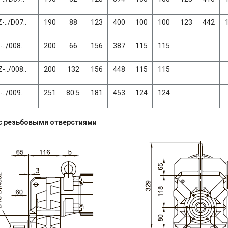
-../D07..
190
88
123
400
100
100
123
442
../008..
200
66
156
387
115
115
-../008..
200
132
156
448
115
115
../009..
251
80.5
181
453
124
124
с резьбовыми отверстиями