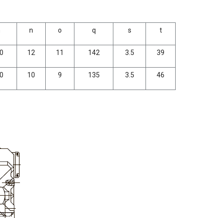
m
n
о
q
s
t
0
12
11
142
3.5
39
0
10
9
135
3.5
46