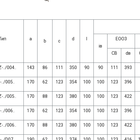
Тип
а
d
l
ЕОО3
b
c
iв
СВ
dв
-../004..
143
86
111
350
90
90
111
393
../005..
170
62
123
354
100
100
123
396
-../005..
170
88
123
380
100
100
123
422
../006..
170
62
123
354
100
100
123
396
-../006..
170
88
123
380
100
100
123
422
../D07..
190
62
123
374
100
100
123
416