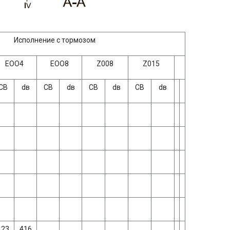
Исполнение с тормозом
ЕОО4
ЕОО8
Z008
Z015
СВ
dв
СВ
dв
СВ
dв
СВ
dв
123
416