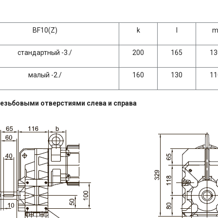
BF10(Z)
k
l
стандартный -3./
200
165
13
малый -2./
160
130
11
резьбовыми отверстиями слева и справа