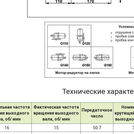
Технические характ
льная частота
Фактическая частота
Номи
Передаточное
ия выходного
вращения выходного
крутящий
число
а, об/ мин
вала, об/ мин
выходном
16
15
50.7