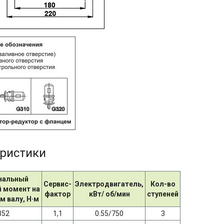
еристики
нальный
Сервис-
Электродвигатель,
Кол-во
 момент на
фактор
кВт/ об/мин
ступеней
 валу, Н·м
352
1,1
0.55/750
3