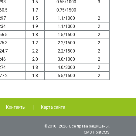
293
1.5
0.55/1000
3
60.5
1.7
0.75/1500
297
1.5
1.1/1000
2
234
1.9
1.1/1000
2
56.5
1.8
1.5/1500
2
76.3
1.2
2.2/1500
2
24.7
2.2
2.2/1500
2
246
2.0
3.0/1000
2
274
1.8
4.0/3000
2
77.2
1.8
5.5/1500
2
Контакты
Карта сайта
©2010–2026. Все права защищены.
CMS HostCMS