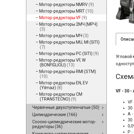
Мотор-редукторы NMRV
(9)
Мотор-редукторы MRT
(10)
Мотор-редукторы VF
(9)
Мотор-редукторы 2МЧ (МРЧ)
(3)
Мотор-редукторы МЧ
(3)
Описа
Мотор-редукторы MU, MI (SITI)
(7)
Мотор-редукторы PC (SITI)
(9)
Угловой 
Мотор-редукторы VF, W
одноступ
(BONFIGLIOLI)
(13)
Мотор-редукторы RMI (STM)
Схем
(10)
Мотор-редукторы EN, EV
(Yilmaz)
(8)
VF - 30 - 
Мотор-редукторы CM
(TRANSTECNO)
(9)
VF
Червячные двухступенчатые
(50)
30
A 
Цилиндрические
(166)
30
Соосно-цилиндрические мотор-
0,0
редукторы
(36)
P 
Коническо-цилиндрические