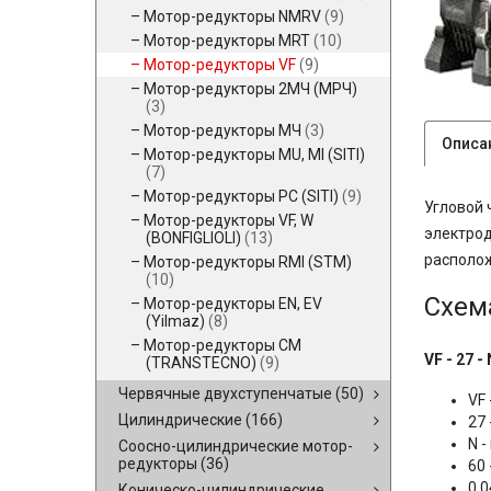
Мотор-редукторы NMRV
(9)
Мотор-редукторы MRT
(10)
Мотор-редукторы VF
(9)
Мотор-редукторы 2МЧ (МРЧ)
(3)
Мотор-редукторы МЧ
(3)
Описа
Мотор-редукторы MU, MI (SITI)
(7)
Мотор-редукторы PC (SITI)
(9)
Угловой 
Мотор-редукторы VF, W
электрод
(BONFIGLIOLI)
(13)
располож
Мотор-редукторы RMI (STM)
(10)
Схем
Мотор-редукторы EN, EV
(Yilmaz)
(8)
Мотор-редукторы CM
VF - 27 - 
(TRANSTECNO)
(9)
Червячные двухступенчатые
(50)
VF
Цилиндрические
(166)
27
N 
Соосно-цилиндрические мотор-
редукторы
(36)
60
0,0
Коническо-цилиндрические