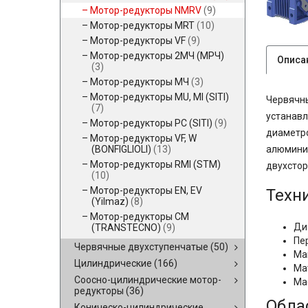
Мотор-редукторы NMRV
(9)
Мотор-редукторы MRT
(10)
Мотор-редукторы VF
(9)
Мотор-редукторы 2МЧ (МРЧ)
Описа
(3)
Мотор-редукторы МЧ
(3)
Мотор-редукторы MU, MI (SITI)
Червячны
(7)
устанавл
Мотор-редукторы PC (SITI)
(9)
диаметро
Мотор-редукторы VF, W
(BONFIGLIOLI)
(13)
алюминия
Мотор-редукторы RMI (STM)
двухстор
(10)
Мотор-редукторы EN, EV
Техн
(Yilmaz)
(8)
Мотор-редукторы CM
Ди
(TRANSTECNO)
(9)
Пер
Червячные двухступенчатые
(50)
Ма
Цилиндрические
(166)
Ма
Соосно-цилиндрические мотор-
Мас
редукторы
(36)
Обла
Коническо-цилиндрические