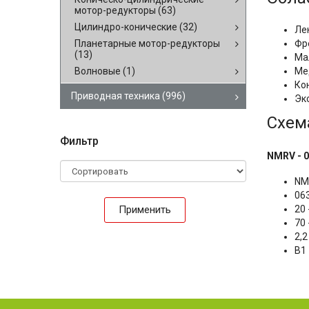
мотор-редукторы
(63)
Цилиндро-конические
(32)
Ле
Планетарные мотор-редукторы
Фр
(13)
Ма
Волновые
(1)
Ме
Ко
Приводная техника
(996)
Эк
Схем
Фильтр
NMRV - 06
NM
06
Применить
20
70
2,
B1