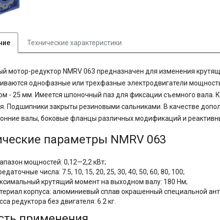
ние
Технические характеристики
й мотор-редуктор NMRV 063 предназначен для изменения крутяще
иваются однофазные или трехфазные электродвигатели мощностью
м - 25 мм. Имеется шпоночный паз для фиксации съемного вала. К
. Подшипники закрыты резиновыми сальниками. В качестве дополн
онние валы, боковые фланцы различных модификаций и реактивны
ические параметры NMRV 063
апазон мощностей: 0,12—2,2 кВт;
едаточные числа: 7.5, 10, 15, 20, 25, 30, 40, 50, 60, 80, 100;
ксимальный крутящий момент на выходном валу: 180 Нм;
териал корпуса: алюминиевый сплав окрашенный специальной ан
са редуктора без двигателя: 6.2 кг.
сть применения