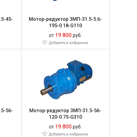
.5-45-
Мо­тор-ре­дук­тор 3МП-31.5-5.6-
195-0.18-G110
19 800
от
руб.
Добавить в избранное
.5-56-
Мо­тор-ре­дук­тор 3МП-31.5-56-
120-0.75-G310
19 800
от
руб.
Добавить в избранное