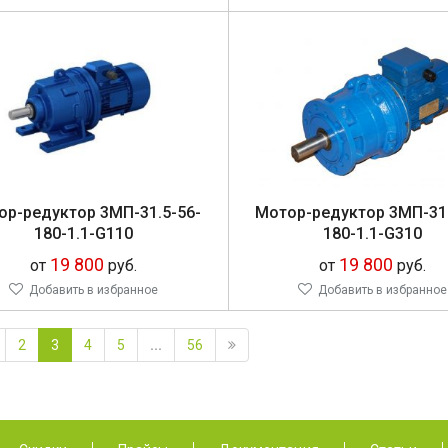
ор-ре­дук­тор 3МП-31.5-56-
Мо­тор-ре­дук­тор 3МП-31
180-1.1-G110
180-1.1-G310
19 800
19 800
от
руб.
от
руб.
Добавить в избранное
Добавить в избранное
2
3
4
5
...
56