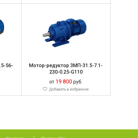
.5-56-
Мо­тор-ре­дук­тор 3МП-31.5-7.1-
230-0.25-G110
19 800
от
руб.
Добавить в избранное