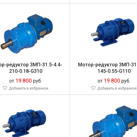
ор-ре­дук­тор 3МП-31.5-4.4-
Мо­тор-ре­дук­тор 3МП-31
210-0.18-G310
145-0.55-G110
19 800
19 800
от
руб.
от
руб.
Добавить в избранное
Добавить в избранное