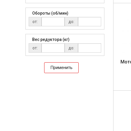
Обороты (об/мин)
от:
до:
Вес редуктора (кг)
от:
до:
Мо­т
Применить