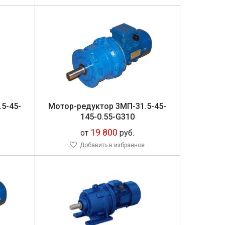
.5-45-
Мо­тор-ре­дук­тор 3МП-31.5-45-
145-0.55-G310
19 800
от
руб.
Добавить в избранное