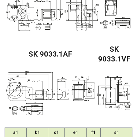
SK
SK 9033.1AF
9033.1VF
a1
b1
c1
e1
f1
s1