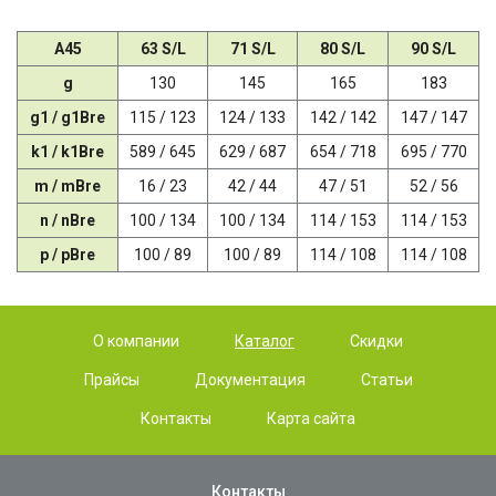
A45
63 S/L
71 S/L
80 S/L
90 S/L
g
130
145
165
183
g1 / g1Bre
115 / 123
124 / 133
142 / 142
147 / 147
k1 / k1Bre
589 / 645
629 / 687
654 / 718
695 / 770
m / mBre
16 / 23
42 / 44
47 / 51
52 / 56
n / nBre
100 / 134
100 / 134
114 / 153
114 / 153
p / pBre
100 / 89
100 / 89
114 / 108
114 / 108
О компании
Каталог
Скидки
Прайсы
Документация
Статьи
Контакты
Карта сайта
Контакты